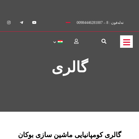
ته‌له‌فون : 8 – 00984446281007
گالری
گالری کومپانیایی ماشین سازی بوکان