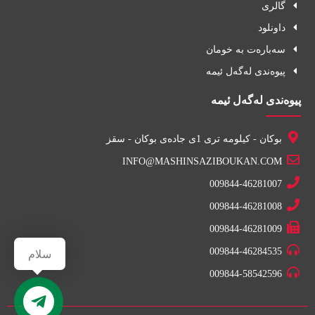
گالری
داونلود
سه‌باره‌ت به خومان
پیوه‌ندی له‌گه‌ل ئیمه
پیوەندى له‌گه‌ل ئيمه
بوکان - کیلومه تری 1ی جاده‌ی بوکان - سقز
INFO@MASHINSAZIBOUKAN.COM
009844-46281007
009844-46281008
009844-46281009
009844-46284535
سلام
009844-58542596
تماس با ما