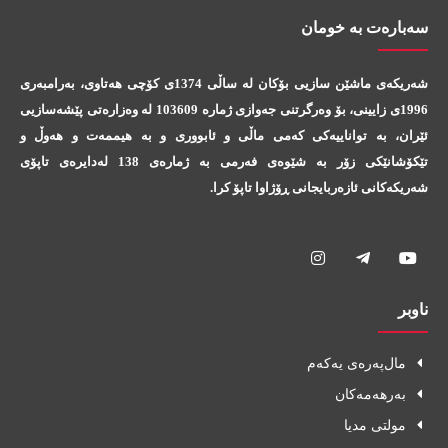
سه‌باره‌ت به خومان
شه‌ریکه‌ی ماشێن سازیی بۆکان له‌ ساڵی 1374ی کۆچی هه‌تاوی، به‌رامبه‌ری
1996ی زایینی، بۆ وه‌رگرتنی جه‌وازی ژماره‌ 103609 له‌ وه‌زاره‌تی پێشه‌سازیی
ئێران، به‌ تواناییه‌کی که‌می ماڵی و ئابووری و به‌ هیممه‌ت و هه‌وڵ و
تێکۆشانێکی زۆر به‌ شێوه‌ی فه‌رمی به‌ ژماره‌ی 138 لەدایره‌ی تاپۆی
شه‌ریکه‌کانی ئازه‌ربایجانی ڕۆژاوا تاپۆ کرا.
ناوبر
مال‌په‌ره‌ى يه‌که‌م
به‌رهه‌مه‌کان
مولتی مدیا